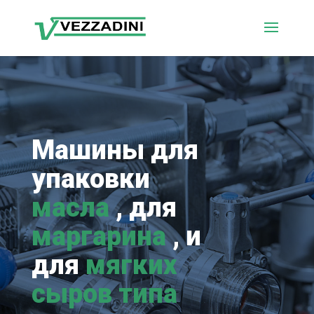
Машины для
упаковки
масла
, для
маргарина
, и
для
мягких
сыров типа