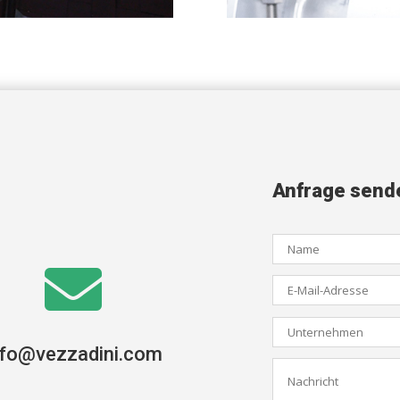
Anfrage send

nfo@vezzadini.com