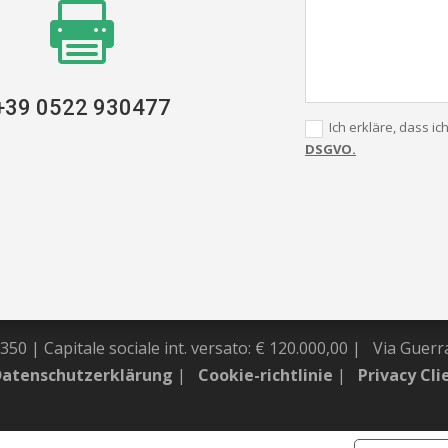

+39 0522 930477
Ich erkläre, dass i
DSGVO.
50 | Capitale sociale int. versato: € 120.000,00 |
Via Guerra
Datenschutzerklärung
|
Cookie-richtlinie
|
Privacy Cli