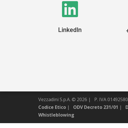

LinkedIn
Vezzadini S.p.A. © 2026 |
P. IVA 014925803
Codice Etico
|
ODV Decreto 231/01
|
Whistleblowing