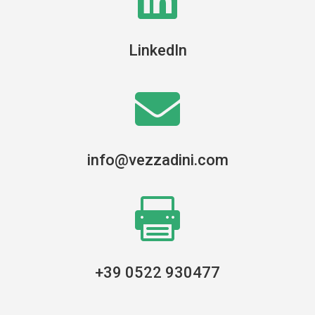
LinkedIn

info@vezzadini.com

+39 0522 930477