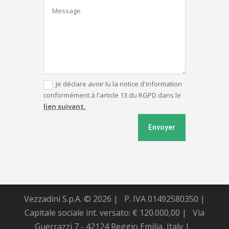
Je déclare avoir lu la notice d'information
conformément à l'article 13 du RGPD dans le
lien suivant.
Envoyer
Vezzadini S.p.A. © 2026 |
P. IVA 01492580350 |
Capitale sociale int. versato: € 120.000,00 |
Via
Guerrazzi 7 - 42124 Reggio Emilia, Italy |