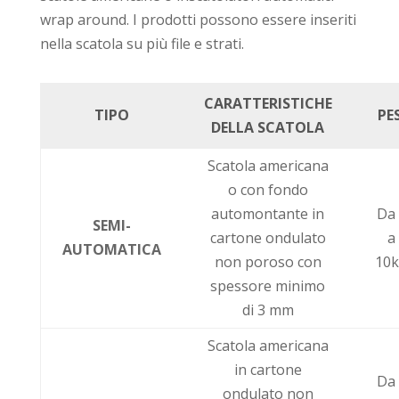
wrap around. I prodotti possono essere inseriti
nella scatola su più file e strati.
CARATTERISTICHE
TIPO
PES
DELLA SCATOLA
Scatola americana
o con fondo
automontante in
Da
SEMI-
cartone ondulato
a
AUTOMATICA
non poroso con
10
spessore minimo
di 3 mm
Scatola americana
in cartone
Da
ondulato non