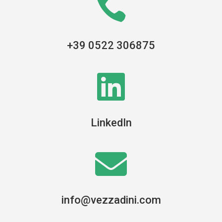

+39 0522 306875

LinkedIn

info@vezzadini.com