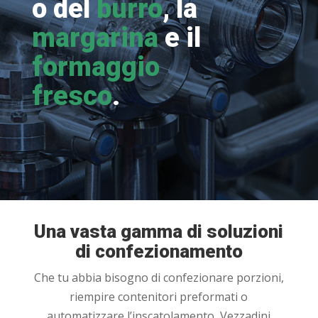
o del
burro
, la
margarina
e il
formaggio
fresco
.
Una vasta gamma di soluzioni
di confezionamento
Che tu abbia bisogno di confezionare porzioni,
riempire contenitori preformati o
automatizzare l’inscatolamento, Vezzadini