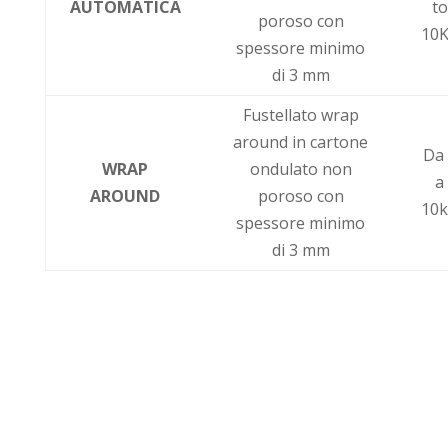
AUTOMATICA
to
poroso con
10
spessore minimo
di 3 mm
Fustellato wrap
around in cartone
Da
WRAP
ondulato non
a
AROUND
poroso con
10
spessore minimo
di 3 mm