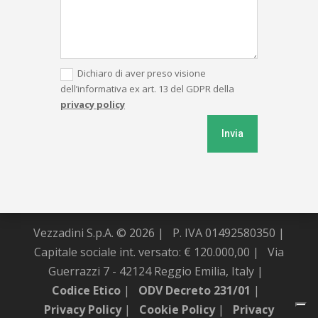
Dichiaro di aver preso visione
dell’informativa ex art. 13 del GDPR della
privacy policy
Invia
Vezzadini S.p.A. © 2026 |
P. IVA 01492580350 |
Capitale sociale int. versato: € 120.000,00 |
Via
Guerrazzi 7 - 42124 Reggio Emilia, Italy |
Codice Etico
|
ODV Decreto 231/01
|
Privacy Policy
|
Cookie Policy
|
Privacy